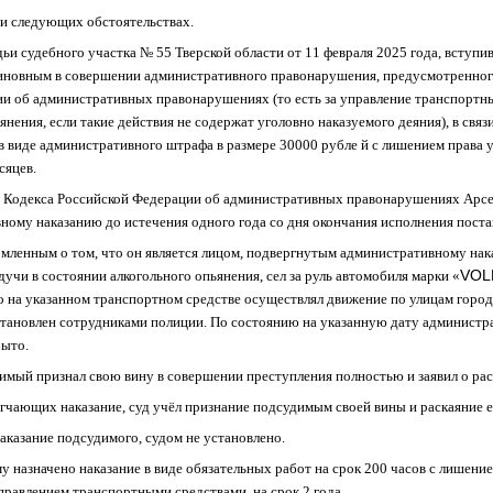
ри следующих обстоятельствах.
ьи судебного участка № 55 Тверской области от 11 февраля 2025 года, вступи
иновным в совершении административного правонарушения, предусмотренного
ии об административных правонарушениях (
то есть за управление транспортн
янения, если такие действия не содержат уголовно наказуемого деяния
), в свя
в виде административного штрафа в размере 30000 рубле й с лишением права
сяцев.
.6 Кодекса Российской Федерации об административных правонарушениях Арсе
ому наказанию до истечения одного года со дня окончания исполнения поста
омленным о том, что он является лицом, подвергнутым административному нака
VOL
дучи в состоянии алкогольного опьянения, сел за руль автомобиля марки «
го на указанном транспортном средстве осуществлял движение по улицам город
становлен сотрудниками полиции. По состоянию на указанную дату администр
быто.
имый признал свою вину в совершении преступления полностью и заявил о рас
ягчающих наказание, суд учёл признание подсудимым своей вины и раскаяние е
аказание подсудимого, судом не установлено.
у назначено наказание
в виде обязательных работ на срок 200 часов с лишени
правлением транспортными средствами, на срок 2 года.