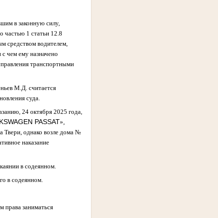
вшим в законную силу,
 частью 1 статьи 12.8
ым средством водителем,
зи с чем ему назначено
 управления транспортными
ньев М.Д. считается
новления суда.
занию, 24 октября 2025 года,
KSWAGEN PASSAT
»,
а Твери, однако возле дома №
ативное наказание
каянии в содеянном.
го в содеянном.
ем права заниматься