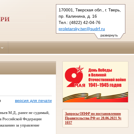
170001, Тверская обл., г. Тверь,
пр. Калинина, д. 16
ЕРИ
Тел.: (4822) 42-04-76
proletarsky.twr@sudrf.ru
развернуть
м
версия для печати
ньев М.Д., ранее не судимый,
Запросы ОПФР по постановлению
Правительства РФ от 28.06.2021 №
са Российской Федерации
1037
аказанию за управление