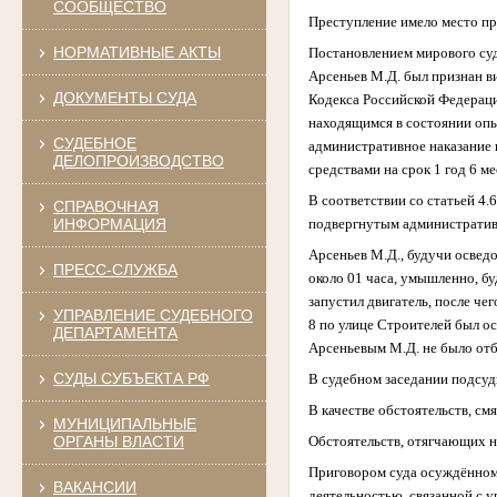
СООБЩЕСТВО
Преступление имело место п
НОРМАТИВНЫЕ АКТЫ
Постановлением мирового суд
Арсеньев М.Д.
был признан в
ДОКУМЕНТЫ СУДА
Кодекса Российской Федерац
находящимся в состоянии опь
СУДЕБНОЕ
административное наказание 
ДЕЛОПРОИЗВОДСТВО
средствами на срок 1 год 6 ме
В соответствии со статьей 4
СПРАВОЧНАЯ
подвергнутым административн
ИНФОРМАЦИЯ
Арсеньев М.Д., будучи освед
ПРЕСС-СЛУЖБА
около 01 часа, умышленно, бу
запустил двигатель, после че
УПРАВЛЕНИЕ СУДЕБНОГО
8 по улице Строителей был о
ДЕПАРТАМЕНТА
Арсеньевым М.Д. не было от
СУДЫ СУБЪЕКТА РФ
В судебном заседании подсуд
В качестве обстоятельств, см
МУНИЦИПАЛЬНЫЕ
Обстоятельств, отягчающих н
ОРГАНЫ ВЛАСТИ
Приговором суда осуждённом
ВАКАНСИИ
деятельностью, связанной с у